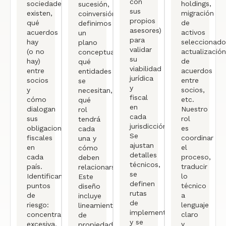
con
sociedades
holdings,
sucesión,
sus
existen,
migración
coinversión),
propios
qué
de
definimos
asesores)
acuerdos
activos
un
para
hay
seleccionado
plano
validar
(o no
actualización
conceptual:
su
hay)
de
qué
viabilidad
entre
acuerdos
entidades
jurídica
socios
entre
se
y
y
socios,
necesitan,
fiscal
cómo
etc.
qué
en
dialogan
Nuestro
rol
cada
sus
rol
tendrá
jurisdicción.
obligaciones
es
cada
Se
fiscales
coordinar
una y
ajustan
en
el
cómo
detalles
cada
proceso,
deben
técnicos,
país.
traducir
relacionarse.
se
Identificamos
lo
Este
definen
puntos
técnico
diseño
rutas
de
a
incluye
de
riesgo:
lenguaje
lineamientos
implementación
concentración
claro
de
y se
excesiva,
y
propiedad,