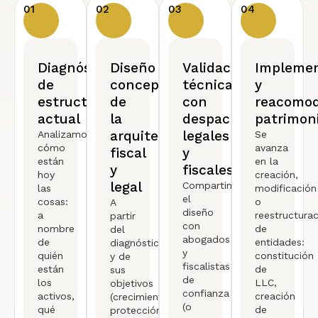
01
02
03
04
Diagnóstico
Diseño
Validación
Implemen
de
conceptual
técnica
y
estructura
de
con
reacomo
actual
la
despachos
patrimon
arquitectura
legales
Analizamos
Se
cómo
avanza
fiscal
y
están
en la
y
fiscales
hoy
creación,
legal
Compartimos
las
modificación
el
cosas:
o
A
diseño
a
reestructura
partir
con
nombre
de
del
abogados
de
entidades:
diagnóstico
y
quién
constitución
y de
fiscalistas
están
de
sus
de
los
LLC,
objetivos
confianza
activos,
creación
(crecimiento,
(o
qué
de
protección,