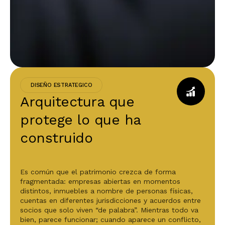
DISEÑO ESTRATEGICO
Arquitectura que
protege lo que ha
construido
Es común que el patrimonio crezca de forma
fragmentada: empresas abiertas en momentos
distintos, inmuebles a nombre de personas físicas,
cuentas en diferentes jurisdicciones y acuerdos entre
socios que solo viven “de palabra”. Mientras todo va
bien, parece funcionar; cuando aparece un conflicto,