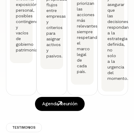
priorizan
exposición
asegurar
flujos
las
personal,
que
entre
acciones
posibles
las
empresas
más
contingencias
decisiones
y
relevantes,
y
respondan
criterios
siempre
vacíos
a la
para
respetando
de
estrategia
asignar
el
gobierno
definida,
activos
marco
patrimonial.
no
y
legal
solo
pasivos.
de
a la
cada
urgencia
país.
del
momento.
Agenda Reunión
TESTIMONIOS