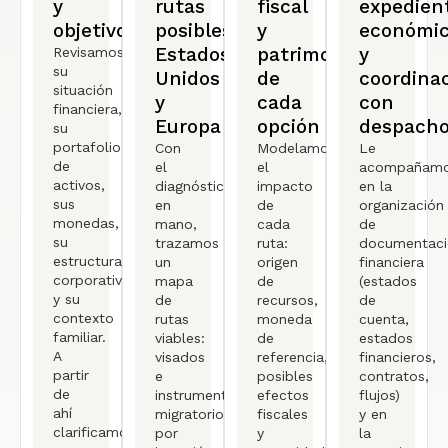
y
rutas
fiscal
expedien
objetivos
posibles:
y
económi
Estados
patrimonial
y
Revisamos
su
Unidos
de
coordina
situación
y
cada
con
financiera,
Europa
opción
despach
su
portafolio
Con
Modelamos
Le
de
el
el
acompañam
activos,
diagnóstico
impacto
en la
sus
en
de
organización
monedas,
mano,
cada
de
su
trazamos
ruta:
documentaci
estructura
un
origen
financiera
corporativa
mapa
de
(estados
y su
de
recursos,
de
contexto
rutas
moneda
cuenta,
familiar.
viables:
de
estados
A
visados
referencia,
financieros,
partir
e
posibles
contratos,
de
instrumentos
efectos
flujos)
ahí
migratorios
fiscales
y en
clarificamos
por
y
la