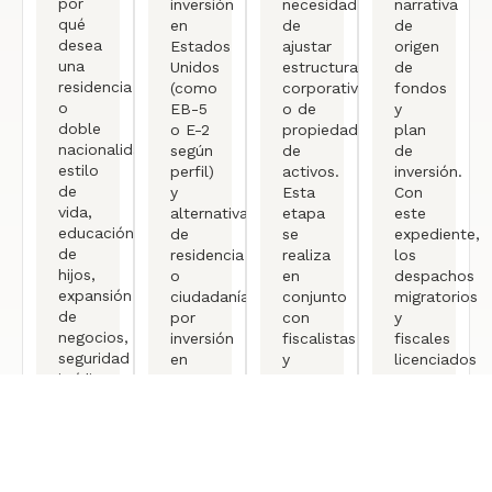
por
inversión
necesidad
narrativa
qué
en
de
de
desea
Estados
ajustar
origen
una
Unidos
estructuras
de
residencia
(como
corporativas
fondos
o
EB-5
o de
y
doble
o E-2
propiedad
plan
nacionalidad:
según
de
de
estilo
perfil)
activos.
inversión.
de
y
Esta
Con
vida,
alternativas
etapa
este
educación
de
se
expediente,
de
residencia
realiza
los
hijos,
o
en
despachos
expansión
ciudadanía
conjunto
migratorios
de
por
con
y
negocios,
inversión
fiscalistas
fiscales
seguridad
en
y
licenciados
jurídica
Europa,
abogados
pueden
o
conforme
externos,
presentar
planeación
a la
para
un
sucesoria.
normativa
garantizar
caso
vigente.
que
sólido
Se
las
y