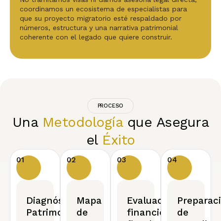
coordinamos un ecosistema de especialistas para
que su proyecto migratorio esté respaldado por
números, estructura y una narrativa patrimonial
coherente con el legado que quiere construir.
PROCESO
Una
Metodología
que Asegura
el
Éxito
01
02
03
04
Diagnóstico
Mapa
Evaluación
Preparac
Patrimonial
de
financiera,
de